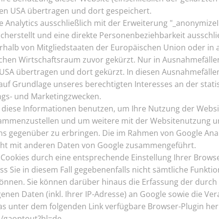
den USA übertragen und dort gespeichert.
Analytics ausschließlich mit der Erweiterung "_anonymizeI
cherstellt und eine direkte Personenbeziehbarkeit ausschli
erhalb von Mitgliedstaaten der Europäischen Union oder in
n Wirtschaftsraum zuvor gekürzt. Nur in Ausnahmefällen w
USA übertragen und dort gekürzt. In diesen Ausnahmefällen
 auf Grundlage unseres berechtigten Interesses an der stati
ngs- und Marketingzwecken.
 diese Informationen benutzen, um Ihre Nutzung der Webs
usammenzustellen und um weitere mit der Websitenutzung u
ns gegenüber zu erbringen. Die im Rahmen von Google Anal
icht mit anderen Daten von Google zusammengeführt.
 Cookies durch eine entsprechende Einstellung Ihrer Browse
ss Sie in diesem Fall gegebenenfalls nicht sämtliche Funkti
önnen. Sie können darüber hinaus die Erfassung der durch
nen Daten (inkl. Ihrer IP-Adresse) an Google sowie die Ve
s unter dem folgenden Link verfügbare Browser-Plugin heru
e/gaoptout?hl=de