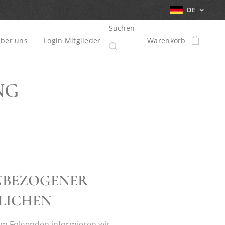
DE
Suchen
ber uns
Login Mitglieder
Warenkorb
NG
ENBEZOGENER
LICHEN
Im Folgenden informieren wir