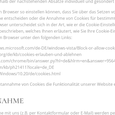
alb der nachstehenden Absätze individuell und gesondert 
ren Browser so einstellen können, dass Sie über das Setzen 
 entscheiden oder die Annahme von Cookies für bestimmte
er unterscheidet sich in der Art, wie er die Cookie-Einstell
schrieben, welches Ihnen erläutert, wie Sie Ihre Cookie-E
gen Browser unter den folgenden Links:
ows.microsoft.com/de-DE/windows-vista/Block-or-allow-cook
a.org/de/kb/cookies-erlauben-und-ablehnen
le.com/chrome/bin/answer.py?hl=de&hlrm=en&answer=956
com/kb/ph21411?locale=de_DE
/Windows/10.20/de/cookies.html
chtannahme von Cookies die Funktionalität unserer Website 
NAHME
 mit uns (z.B. per Kontaktformular oder E-Mail) werden 