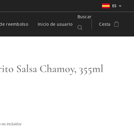
ES
Buscar
a de reembolso
Inicio de usuario
Cesta
rito Salsa Chamoy, 355ml
 no incluidos