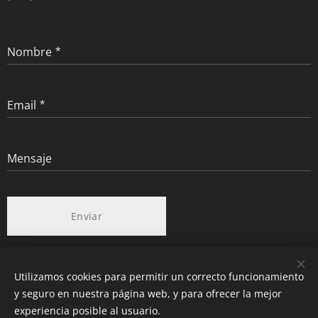
Nombre
Email
Mensaje
Enviar
Utilizamos cookies para permitir un correcto funcionamiento
Web creada por Spain Consulting Group en 2023
y seguro en nuestra página web, y para ofrecer la mejor
www.spainconsultinggroup.es
Cookies
experiencia posible al usuario.