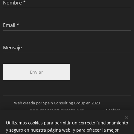
Nombre
Email
Mensaje
Enviar
Web creada por Spain Consulting Group en 2023
www.spainconsultinggroup.es
Cookies
Utilizamos cookies para permitir un correcto funcionamiento
Idiomas
y seguro en nuestra página web, y para ofrecer la mejor
Español
Deutsch
English