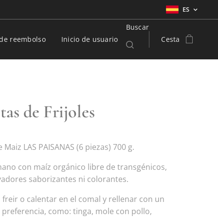
ES
Buscar
a de reembolso
Inicio de usuario
Cesta
as de Frijoles
e Maiz LAS PAISANAS (6 piezas) 700 g.
ano con maíz orgánico libre de transgénicos,
vadores saborizantes ni colorantes.
freir o calentar en el comal y rellenar con un
 preferencia, como: tinga, mole con pollo,