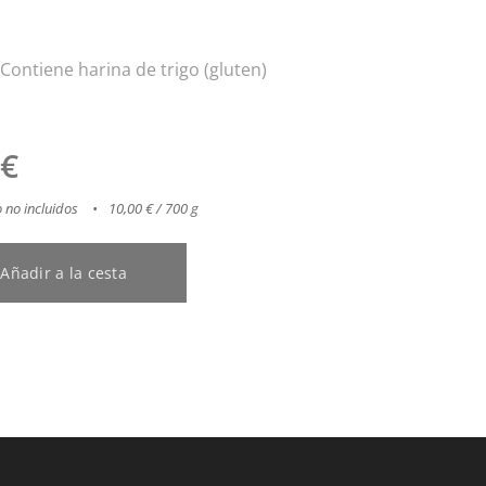
Contiene harina de trigo (gluten)
€
 no incluidos
10,00 € / 700 g
Añadir a la cesta