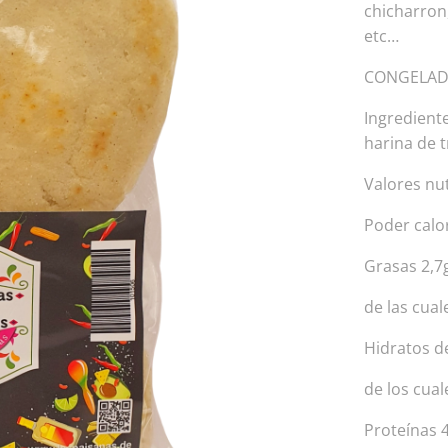
chicharron,
etc…
CONGELADO
Ingrediente
harina de t
Valores nu
Poder calor
Grasas 2,7
de las cual
Hidratos d
de los cual
Proteínas 4