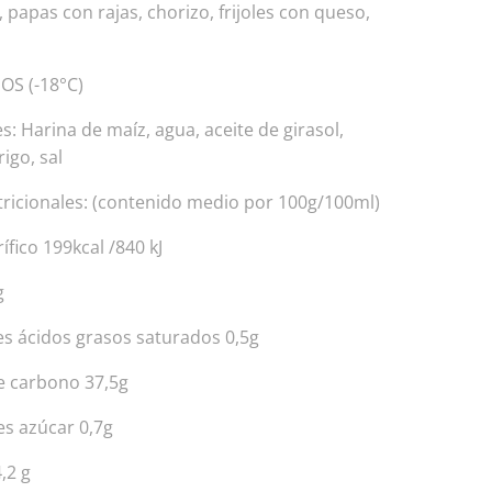
 papas con rajas, chorizo, frijoles con queso,
S (-18°C)
s: Harina de maíz, agua, aceite de girasol,
rigo, sal
tricionales: (contenido medio por 100g/100ml)
ífico 199kcal /840 kJ
g
es ácidos grasos saturados 0,5g
e carbono 37,5g
es azúcar 0,7g
,2 g