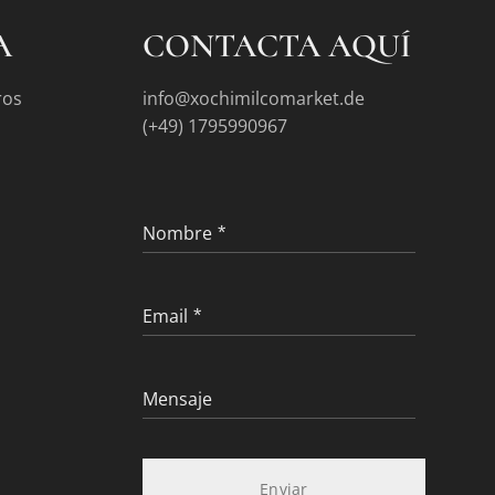
A
CONTACTA AQUÍ
ros
info@xochimilcomarket.de
(+49) 1795990967
Nombre
Email
Mensaje
Enviar