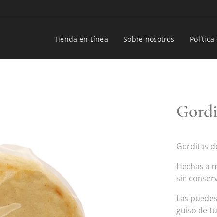
Tienda en Línea
Sobre nosotros
Polític
Gordit
Gorditas d
Hechas a m
sin conser
Las puedes 
guiso de tu