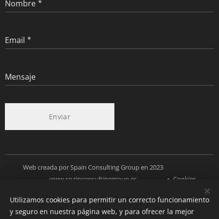
Nombre
Email
Mensaje
Enviar
Web creada por Spain Consulting Group en 2023
www.spainconsultinggroup.es
Cookies
Utilizamos cookies para permitir un correcto funcionamiento
Idiomas
y seguro en nuestra página web, y para ofrecer la mejor
Español
Deutsch
English