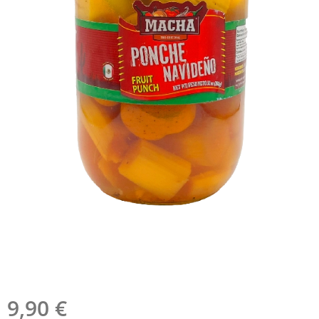
9,90
€