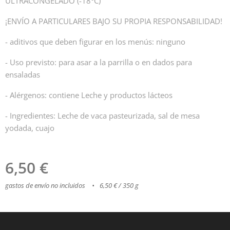
ULTRACONGELADO (-18°C)
¡ENVÍO A PARTICULARES BAJO SU PROPIA RESPONSABILIDAD!
- aditivos que deben figurar en los menús: ninguno
- Uso previsto: para asar a la parrilla o en dados para
ensaladas
- Alérgenos: contiene Leche y productos lácteos
- Ingredientes: Leche de vaca pasteurizada, sal de mesa
yodada, cuajo
6,50
€
gastos de envío no incluidos
6,50 € / 350 g