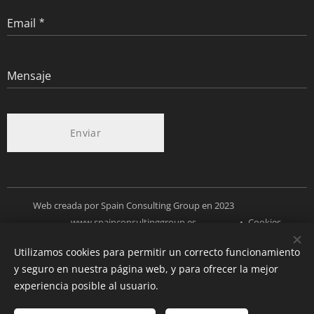
Email
Mensaje
Enviar
Web creada por Spain Consulting Group en 2023
www.spainconsultinggroup.es
Cookies
Utilizamos cookies para permitir un correcto funcionamiento
Idiomas
y seguro en nuestra página web, y para ofrecer la mejor
Español
Deutsch
English
experiencia posible al usuario.