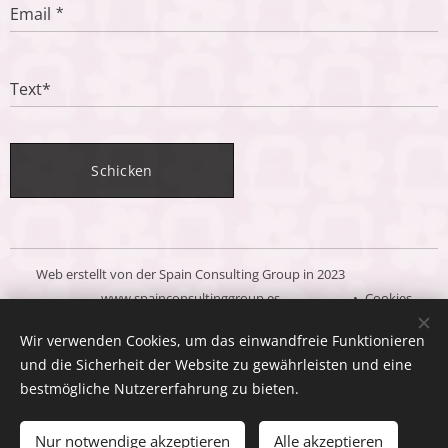
Email
Text*
Schicken
Web erstellt von der Spain Consulting Group in 2023
www.spainconsultinggroup.es
Cookies
Wir verwenden Cookies, um das einwandfreie Funktionieren
Sprachen
und die Sicherheit der Website zu gewährleisten und eine
Español
Deutsch
English
bestmögliche Nutzererfahrung zu bieten.
Zum Warenkorb hinzufügen
Nur notwendige akzeptieren
Alle akzeptieren