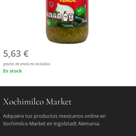
5,63
€
gastos de envío no incluidos
En stock
Xochimilco Market
Adquiere tus productos mexicanos online en
Xochimilco-Market en Ingolstadt Alemania.