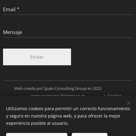
Email
Mensaje
Enviar
Web creada por Spain Consulting Group en 2023
www.spainconsultinggroup.es
Cookies
Utilizamos cookies para permitir un correcto funcionamiento
Idiomas
y seguro en nuestra página web, y para ofrecer la mejor
Español
Deutsch
English
experiencia posible al usuario.