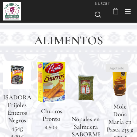
Buscar
ALIMENTOS
Agotado
ISADORA
Frijoles
Mole
Churros
Enteros
Doña
Pronto
Nopales en
Negros
María en
Salmuera
454g
4,50
€
Pasta 235 g
SABORMEX
4,00
€