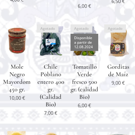
6,50
€
6,00
€
Agotado
Agotado
Agotado
Disponible
a partir de
12.08.2024
Mole
Chile
Tomatillo
Gorditas
Negro
Poblano
Verde
de Maíz
Mayordomo
entero 400
fresco 500
9,00
€
450 gr.
gr.
gr. (calidad
(Calidad
Bio)
10,00
€
Bio)
6,00
€
7,00
€