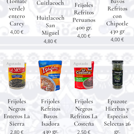
(Tomate
Bayos
Cuitlacoche
Frijoles
verde)
Refritos
/
Refritos
entero
con
Huitlacoche
Peruanos
Carey
Chipotle
San
400 gr.
430 gr
4,00
€
Miguel
4,00
€
4,00
€
4,80
€
Agotado
Agotado
Frijoles
Frijoles
Frijoles
Epazote
Negros
Refritos
Negros
Hierbas y
Enteros La
Bayos
Refritos La
Especias
Sierra
Isadora
Costeña
Selectas 26
430 gr.
gr.
2,80
€
2,50
€