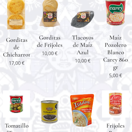
Gorditas
Tlacoyos
Maíz
Gorditas
de Frijoles
de Maíz
Pozolero
de
Azul
Blanco
10,00
€
Chicharron
Carey 860
10,00
€
17,00
€
gr
5,00
€
Tomatillo
Frijoles