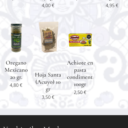
4,00
€
4,95
€
Oregano
Achiote en
Mexicano
pasta
Hoja Santa
20 gr.
condimentado
(Acuyo) 10
100gr
4,80
€
gr
2,50
€
3,50
€